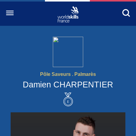
Accueil
WorldSkills France
La compétition
Pôle Saveurs . Palmarès
Découvrez un métier
Damien CHARPENTIER
S’informer
S’engager
Nos partenaires
Actualités Education