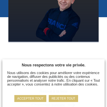
Photos
Vidéos
Contactez-nous
Suivez l’Équipe de France des métiers
Shanghai 2026
Questions fréquentes
Actualités
Espace presse
Nous respectons votre vie privée.
Inscription à la newsletter
Nous utilisons des cookies pour améliorer votre expérience
Espace membres
de navigation, diffuser des publicités ou des contenus
Champion précédent
personnalisés et analyser notre trafic. En cliquant sur « Tout
accepter », vous consentez à notre utilisation des cookies.
Retour à la liste
ACCEPTER TOUT
REJETER TOUT
Champion suivant