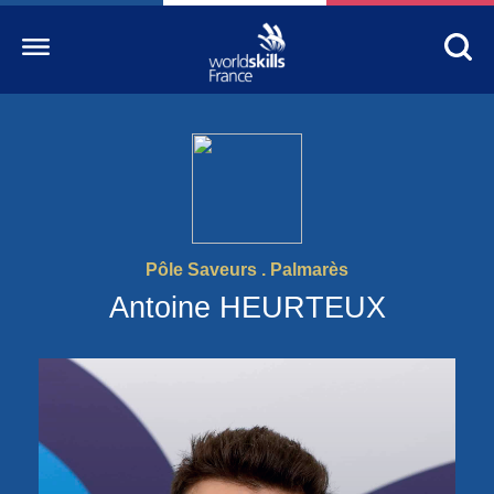
Accueil
WorldSkills France
La compétition
Pôle Saveurs . Palmarès
Découvrez un métier
Antoine HEURTEUX
S’informer
S’engager
Nos partenaires
Actualités Education