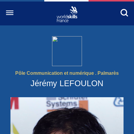
Accueil
WorldSkills France
La compétition
Pôle Communication et numérique . Palmarès
Découvrez un métier
Jérémy LEFOULON
S’informer
S’engager
Nos partenaires
Actualités Education