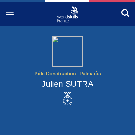
Accueil
WorldSkills France
La compétition
Pôle Construction . Palmarès
Découvrez un métier
Julien SUTRA
S’informer
S’engager
Nos partenaires
Actualités Education