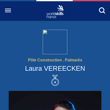
Accueil
WorldSkills France
La compétition
Pôle Construction . Palmarès
Découvrez un métier
Laura VEREECKEN
S’informer
S’engager
Nos partenaires
Actualités Education