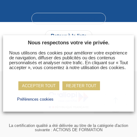
Photos
Vidéos
Champion précédent
Contactez-nous
Retour à la liste
Suivez l’Équipe de France des métiers
Nous respectons votre vie privée.
Shanghai 2026
Nous utilisons des cookies pour améliorer votre expérience
Champion suivant
de navigation, diffuser des publicités ou des contenus
Questions fréquentes
personnalisés et analyser notre trafic. En cliquant sur « Tout
accepter », vous consentez à notre utilisation des cookies.
Actualités
Espace presse
ACCEPTER TOUT
REJETER TOUT
Inscription à la newsletter
Espace membres
Préférences cookies
La certification qualité a été délivrée au titre de la catégorie d'action
suivante : ACTIONS DE FORMATION