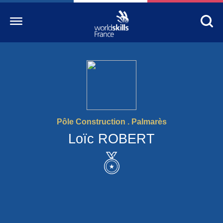
Accueil
WorldSkills France
La compétition
Pôle Construction . Palmarès
Découvrez un métier
Loïc ROBERT
S’informer
S’engager
Nos partenaires
Actualités Education