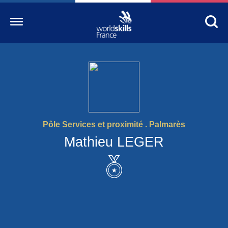
Accueil
WorldSkills France
La compétition
Pôle Services et proximité . Palmarès
Découvrez un métier
Mathieu LEGER
S’informer
S’engager
Nos partenaires
Actualités Education