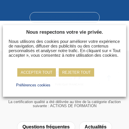
Photos
Vidéos
Champion précédent
Contactez-nous
Nous respectons votre vie privée.
Retour à la liste
Suivez l’Équipe de France des métiers
Nous utilisons des cookies pour améliorer votre expérience
Shanghai 2026
de navigation, diffuser des publicités ou des contenus
personnalisés et analyser notre trafic. En cliquant sur « Tout
accepter », vous consentez à notre utilisation des cookies.
Questions fréquentes
Actualités
ACCEPTER TOUT
REJETER TOUT
Espace presse
Inscription à la newsletter
Préférences cookies
Espace membres
La certification qualité a été délivrée au titre de la catégorie d'action
suivante : ACTIONS DE FORMATION
Questions fréquentes
Actualités