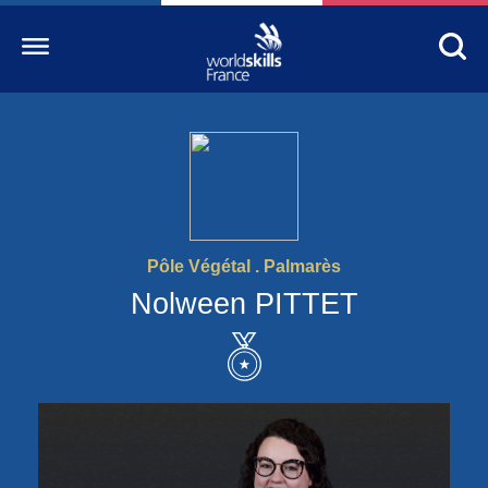
Accueil
WorldSkills France
La compétition
Pôle Végétal . Palmarès
Découvrez un métier
Nolween PITTET
S’informer
S’engager
Nos partenaires
Actualités Education