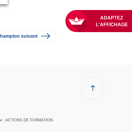
A
L'A
hampion suivant
suivante : ACTIONS DE FORMATION