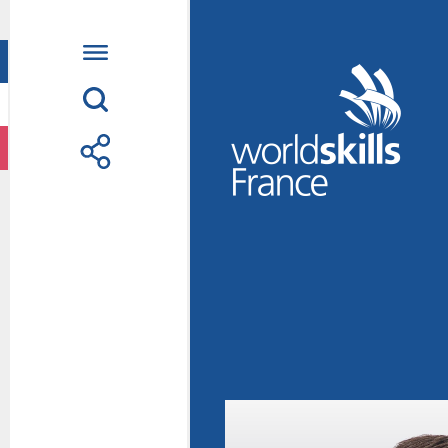
Accueil
WorldSkills France
La compétition
Découvrez un méti
S’informer
S’engager
Nos partenaires
Actualités Educatio
Photos
Vidéos
Contactez-nous
Suivez l’Équipe de
métiers Shanghai 