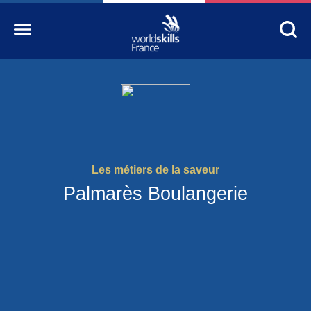
Accueil
WorldSkills France
La compétition
Les métiers de la saveur
Découvrez un métier
Palmarès Boulangerie
S’informer
S’engager
Nos partenaires
Actualités Education