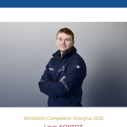
Photos
Vidéos
Contactez-nous
Suivez l’Équipe de France des métiers
Shanghai 2026
Questions fréquentes
Actualités
Espace presse
Inscription à la newsletter
Espace membres
Worldskills Competition Shanghai 2026
Louis
SONTOT