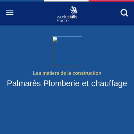
Accueil
WorldSkills France
La compétition
Les métiers de la construction
Découvrez un métier
Palmarès Plomberie et chauffage
S’informer
S’engager
Nos partenaires
Actualités Education