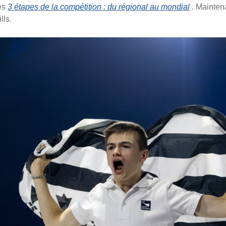
les
3 étapes de la compétition : du régional au mondial
. Maintena
lls.