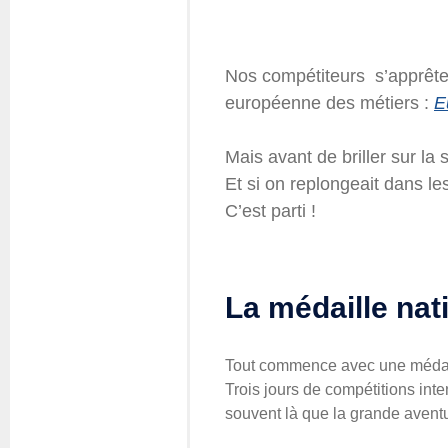
Questions fréquentes
Actualités
Espace presse
Nos compétiteurs s’apprêten
Inscription à la newslet
européenne des métiers :
E
Espace membres
Mais avant de briller sur l
Et si on replongeait dans le
C’est parti !
La médaille nati
Tout commence avec une médail
Trois jours de compétitions in
souvent là que la grande avent