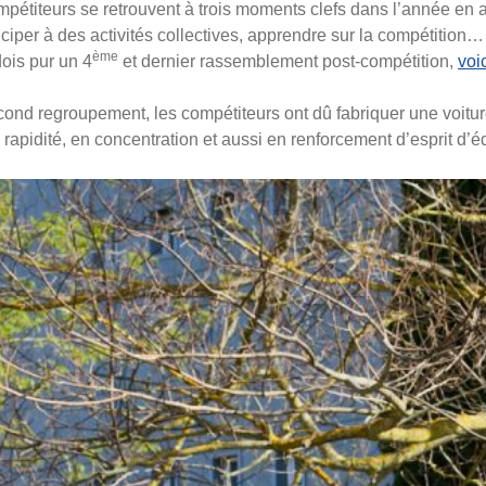
ompétiteurs se retrouvent à trois moments clefs dans l’année en
iciper à des activités collectives, apprendre sur la compétition
ème
dois pur un 4
et dernier rassemblement post-compétition,
voic
cond regroupement, les compétiteurs ont dû fabriquer une voitur
 rapidité, en concentration et aussi en renforcement d’esprit d