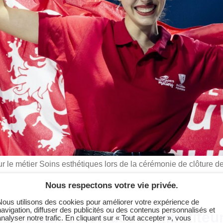
r le métier Soins esthétiques lors de la cérémonie de clôture de
Nous respectons votre vie privée.
Nous utilisons des cookies pour améliorer votre expérience de
navigation, diffuser des publicités ou des contenus personnalisés et
nnée aux côtés des compétiteu
analyser notre trafic. En cliquant sur « Tout accepter », vous