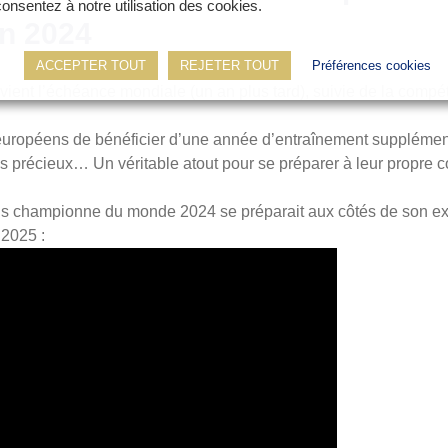
consentez à notre utilisation des cookies.
on 2024
ACCEPTER TOUT
REJETER TOUT
Préférences cookies
 vient l’échéance mondiale (un an plus tard), suivie de la compé
européens de bénéficier d’une année d’entraînement supplément
ls précieux… Un véritable atout pour se préparer à leur propre
is championne du monde 2024 se préparait aux côtés de son expe
 2025 :