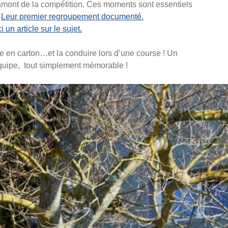
 amont de la compétition. Ces moments sont essentiels
…
Leur premier regroupement documenté.
i un article sur le sujet.
e en carton…et la conduire lors d’une course ! Un
’équipe, tout simplement mémorable !