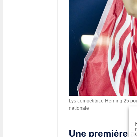
Lys compétitrice Herning 25 pou
nationale
Une première a