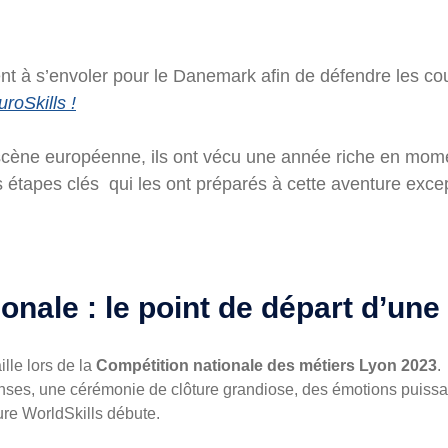
t à s’envoler pour le Danemark afin de défendre les cou
ter
uroSkills !
a scène européenne, ils ont vécu une année riche en mom
s étapes clés qui les ont préparés à cette aventure exce
onale : le point de départ d’une
le lors de la
Compétition nationale des métiers
Lyon 2023
.
tenses, une cérémonie de clôture grandiose, des émotions puiss
ure WorldSkills débute.