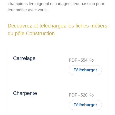
Photos
champions témoignent et partagent leur passion pour
leur métier avec vous !
Vidéos
Contactez-nous
Découvrez et téléchargez les fiches métiers
Suivez l’Équipe de France des métiers
du pôle Construction
Shanghai 2026
Questions fréquentes
Carrelage
Actualités
PDF
-
554
Ko
Espace presse
Télécharger
Inscription à la newsletter
Espace membres
Charpente
PDF
-
520
Ko
Télécharger