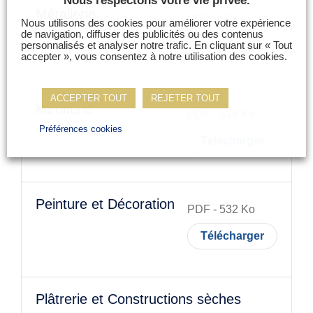
Nous respectons votre vie privée.
Métallerie
PDF
-
535
Ko
Nous utilisons des cookies pour améliorer votre expérience
de navigation, diffuser des publicités ou des contenus
Télécharger
personnalisés et analyser notre trafic. En cliquant sur « Tout
accepter », vous consentez à notre utilisation des cookies.
ACCEPTER TOUT
REJETER TOUT
Miroiterie
PDF
-
538
Ko
Préférences cookies
Télécharger
Peinture et Décoration
PDF
-
532
Ko
Télécharger
Plâtrerie et Constructions sèches