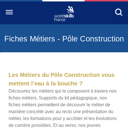
Fiches Métiers - Pôle Construction
Accueil
WorldSkills France
`
La compétition
Découvrez un métier
Les Métiers du Pôle Construction vous
mettent l’eau à la bouche ?
S’informer
Découvrez les métiers qui le composent à travers nos
S’engager
fiches métiers. Supports du kit pédagogique, nos
fiches métiers permettent de découvrir le métier de
Nos partenaires
manière concrète avec au recto une présentation du
Actualités Education
métier, les formations pour y accéder et les évolutions
de carrière possibles. Et au verso, nos jeunes